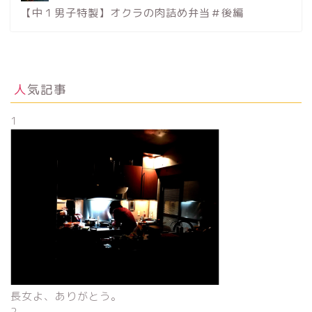
【中１男子特製】オクラの肉詰め弁当＃後編
人気記事
1
長女よ、ありがとう。
2