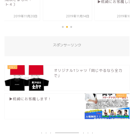
▶︎枕崎にお邪魔します！
〔パート４〕
2019年11月14日
2019年10月26日
2019年11
スポンサーリンク
オリジナルTシャツ「同じやるなら全力
で」
▶︎枕崎にお邪魔します！