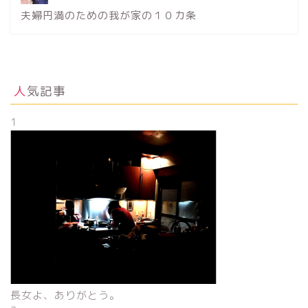
夫婦円満のための我が家の１０カ条
人気記事
1
長女よ、ありがとう。