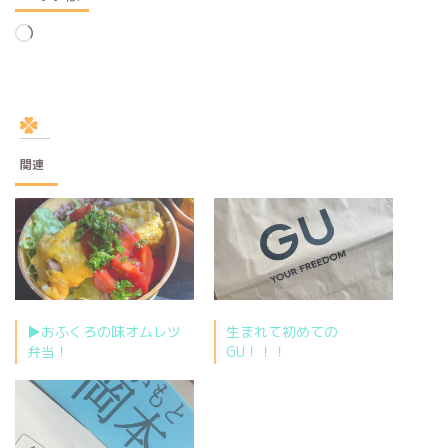
読
み
込
み
中…
関連
▶︎おふくろの味オムレツ
生まれて初めての
弁当！
GU！！！