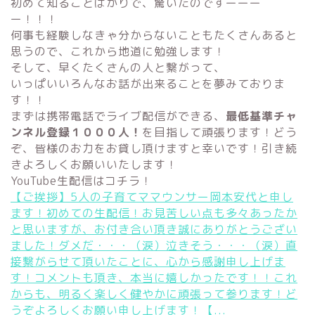
初めて知ることばかりで、驚いたのですーーー
ー！！！
何事も経験しなきゃ分からないこともたくさんあると
思うので、これから地道に勉強します！
そして、早くたくさんの人と繋がって、
いっぱいいろんなお話が出来ることを夢みておりま
す！！
まずは携帯電話でライブ配信ができる、
最低基準チャ
ンネル登録１０００人！
を目指して頑張ります！どう
ぞ、皆様のお力をお貸し頂けますと幸いです！引き続
きよろしくお願いいたします！
YouTube生配信はコチラ！
【ご挨拶】5人の子育てママウンサー岡本安代と申し
ます！
初めての生配信！お見苦しい点も多々あったか
と思いますが、お付き合い頂き誠にありがとうござい
ました！ダメだ・・・（涙）泣きそう・・・（涙）直
接繋がらせて頂いたことに、心から感謝申し上げま
す！コメントも頂き、本当に嬉しかったです！！これ
からも、明るく楽しく健やかに頑張って参ります！ど
うぞよろしくお願い申し上げます！【...