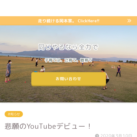
走り続ける岡本家。 ClickHere!!
同じやるなら全力で
子育ては、己育て、個育て
お問い合わせ
お知らせ
悲願のYouTubeデビュー！
2020年3月10日