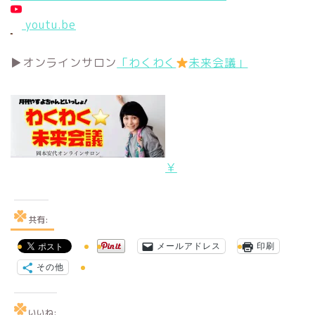
youtu.be
▶︎オンラインサロン
「わくわく
未来会議」
￥
共有:
メールアドレス
印刷
その他
いいね: