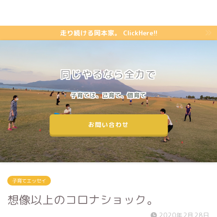
走り続ける岡本家。 ClickHere!!
同じやるなら全力で
子育ては、己育て、個育て
お問い合わせ
子育てエッセイ
想像以上のコロナショック。
2020年2月28日