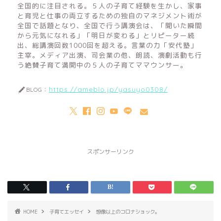
全国的に注目される。５人の子育て経験を生かし、家事
と育児と仕事の両立するための独自のマネジメント術が
全国で話題となり、全国で行う講演会は、「聞いた瞬間
から元気になれる」「明日が変わる」とリピーター続
出、総講演回数1000回を超える。言葉の力「安代塾」
主宰。メディア出演、司会業の他、朗読、演劇活動も行
う絶賛子育て満開中の５人の子育てママウンサー。
https://ameblo.jp/yasuyo0308/
BLOG：
スポンサーリンク
HOME
子育てエッセイ
想像以上のコロナショック。