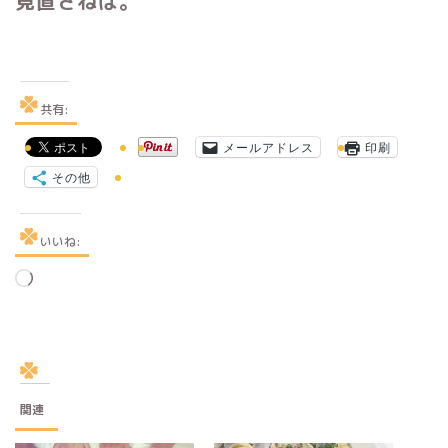
見直さねば。
共有:
メールアドレス
印刷
その他
いいね:
読
み
込
み
中…
関連