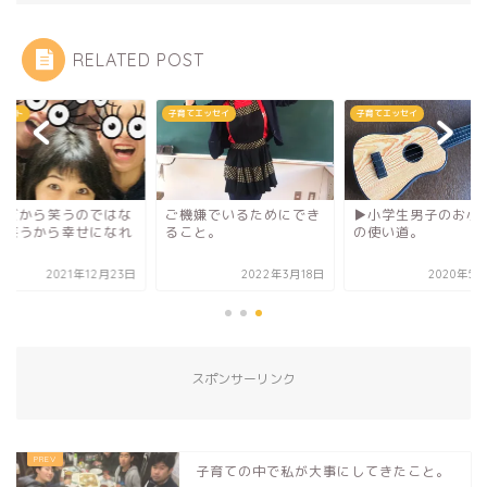
RELATED POST
ウコト
子育てエッセイ
子育てエッセイ
せだから笑うのではな
ご機嫌でいるためにでき
▶︎小学生男子のお小
、笑うから幸せになれ
ること。
の使い道。
！
2021年12月23日
2022年3月18日
2020年5月
スポンサーリンク
子育ての中で私が大事にしてきたこと。