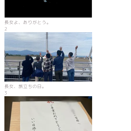
長女よ、ありがとう。
2
長女、旅立ちの日。
3