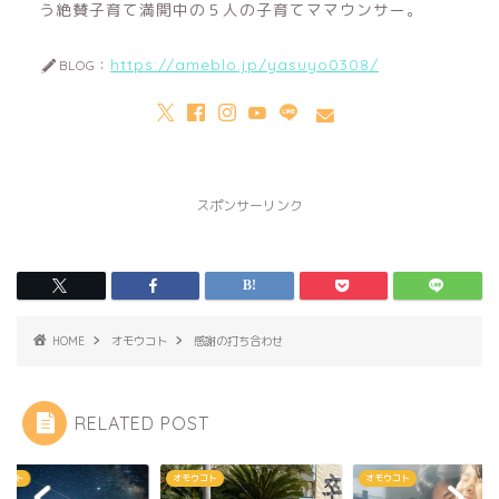
う絶賛子育て満開中の５人の子育てママウンサー。
https://ameblo.jp/yasuyo0308/
BLOG：
スポンサーリンク
HOME
オモウコト
感謝の打ち合わせ
RELATED POST
ウコト
オモウコト
オモウコト