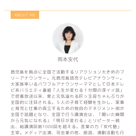
ABOUT ME
岡本安代
鹿児島を拠点に全国で活動するリアクション大きめのフ
リーアナウンサー。元鹿児島読売テレビアナウンサー。
大家族率いるパワフルアナウンサーママとして日本テレ
ビ系バラエティ番組「人生が変わる１分間の深イイ話」
で密着放送以来、愛と元気溢れる肝っ玉母ちゃんぶりが
全国的に注目される。５人の子育て経験を生かし、家事
と育児と仕事の両立するための独自のマネジメント術が
全国で話題となり、全国で行う講演会は、「聞いた瞬間
から元気になれる」「明日が変わる」とリピーター続
出、総講演回数1000回を超える。言葉の力「安代塾」
主宰。メディア出演、司会業の他、朗読、演劇活動も行