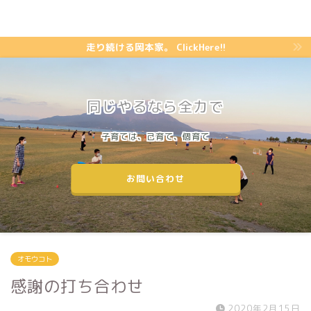
走り続ける岡本家。 ClickHere!!
同じやるなら全力で
子育ては、己育て、個育て
お問い合わせ
オモウコト
感謝の打ち合わせ
2020年2月15日