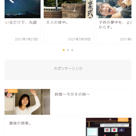
人の背中。
子供の夢中を、止めるべ
生きているだけで、
からず。
け。
2021年3月18日
2021年8月28日
2021年1
スポンサーリンク
時間〜今がその時〜
最後の授業。