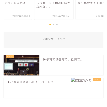
ッキーは下積みにはか
彼らが教えてくれた。
心のスイッチを入れ
わない。
う！
2023年2月23日
2021年6月7日
2022年2
スポンサーリンク
▶︎子育ては個育て、己育て。
▶︎ご質問頂きました！〔パート２〕