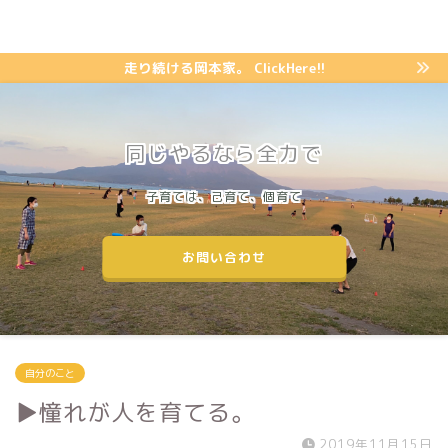
走り続ける岡本家。 ClickHere!!
同じやるなら全力で
子育ては、己育て、個育て
お問い合わせ
自分のこと
▶︎憧れが人を育てる。
2019年11月15日