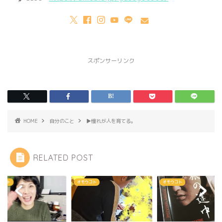
スポンサーリンク
HOME
自分のこと
▶︎憧れが人を育てる。
RELATED POST
ウコト
オモウコト
オモウコト