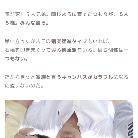
我が家も５人兄弟。
同じように育てたつもりが、５人
５様。みんな違う。
思い立ったが吉日の
猪突猛進タイプ
もいれば、
石橋を叩きまくって渡る
慎重派
もいる。
同じ個性は一
つもない。
だからきっと
家族と言うキャンバスがカラフル
になる
に違いないのだ。