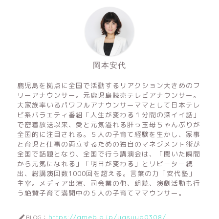
岡本安代
鹿児島を拠点に全国で活動するリアクション大きめのフ
リーアナウンサー。元鹿児島読売テレビアナウンサー。
大家族率いるパワフルアナウンサーママとして日本テレ
ビ系バラエティ番組「人生が変わる１分間の深イイ話」
で密着放送以来、愛と元気溢れる肝っ玉母ちゃんぶりが
全国的に注目される。５人の子育て経験を生かし、家事
と育児と仕事の両立するための独自のマネジメント術が
全国で話題となり、全国で行う講演会は、「聞いた瞬間
から元気になれる」「明日が変わる」とリピーター続
出、総講演回数1000回を超える。言葉の力「安代塾」
主宰。メディア出演、司会業の他、朗読、演劇活動も行
う絶賛子育て満開中の５人の子育てママウンサー。
https://ameblo.jp/yasuyo0308/
BLOG：