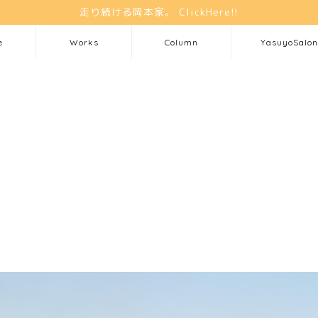
走り続ける岡本家。 ClickHere!!
e
Works
Column
YasuyoSalon