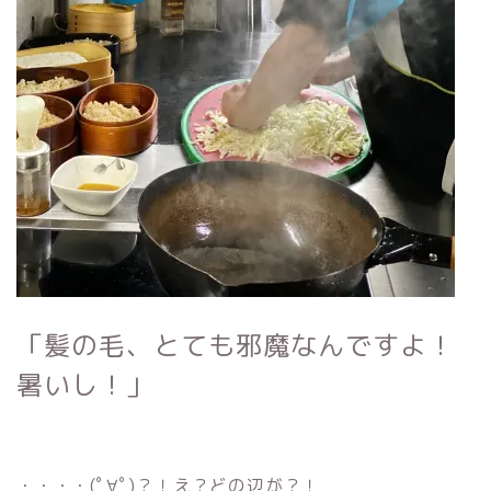
「髪の毛、とても邪魔なんですよ！
暑いし！」
・・・・(ﾟ∀ﾟ)？！え？どの辺が？！