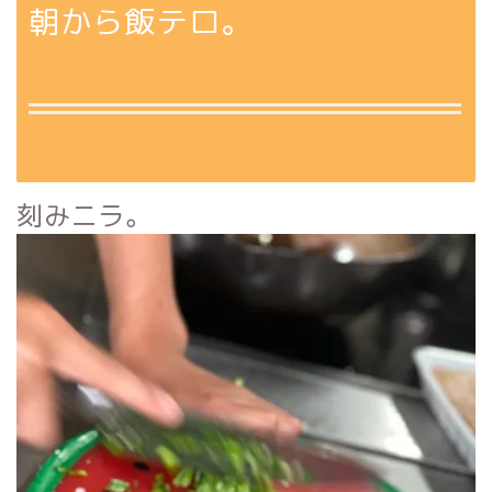
朝から飯テロ。
刻みニラ。