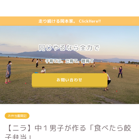
走り続ける岡本家。 ClickHere!!
同じやるなら全力で
子育ては、己育て、個育て
お問い合わせ
お弁当奮闘記
【ニラ】中１男子が作る「食べたら餃
子弁当」