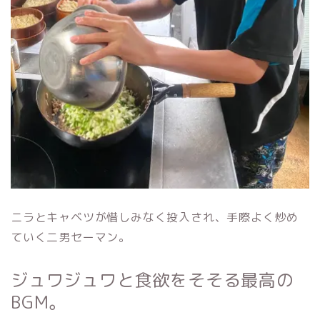
ニラとキャベツが惜しみなく投入され、手際よく炒め
ていく二男セーマン。
ジュワジュワと食欲をそそる最高の
BGM。