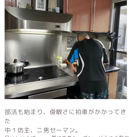
部活も始まり、俊敏さに拍車がかかってき
た
中１坊主、二男セーマン。