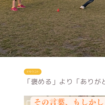
オモウコト
「褒める」より「ありが