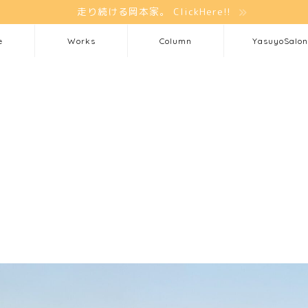
走り続ける岡本家。 ClickHere!!
e
Works
Column
YasuyoSalon