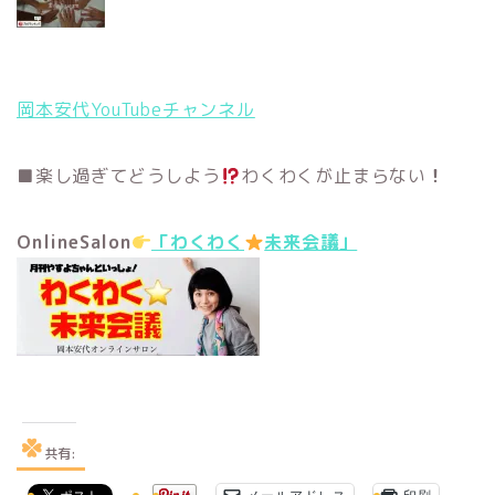
岡本安代YouTubeチャンネル
■楽し過ぎてどうしよう
わくわくが止まらない
！
OnlineSalon
「わくわく
未来会議」
共有: