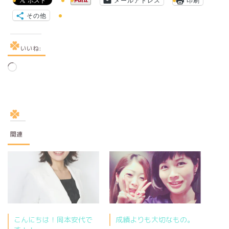
メールアドレス
印刷
その他
いいね:
読
み
込
み
中…
関連
こんにちは！岡本安代で
成績よりも大切なもの。