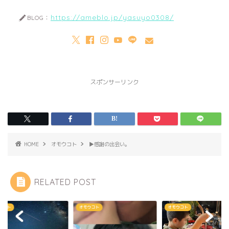
https://ameblo.jp/yasuyo0308/
BLOG：
スポンサーリンク
HOME
オモウコト
▶︎感謝の出会い。
RELATED POST
ウコト
オモウコト
オモウコト