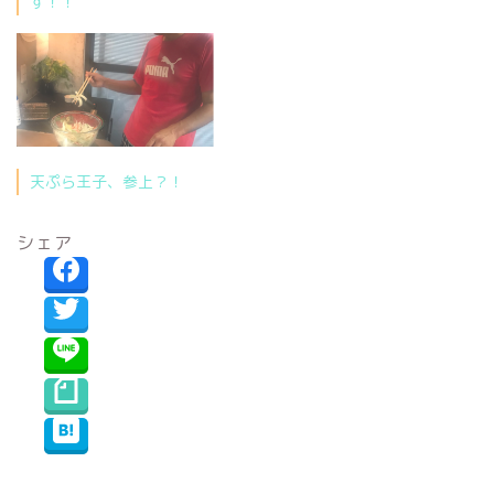
す！！
天ぷら王子、参上？！
シェア