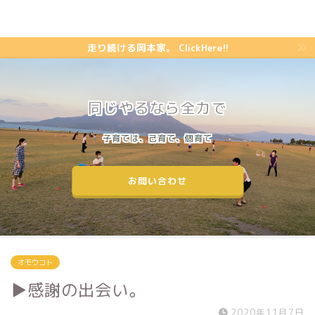
走り続ける岡本家。 ClickHere!!
同じやるなら全力で
子育ては、己育て、個育て
お問い合わせ
オモウコト
▶︎感謝の出会い。
2020年11月7日