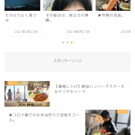
供たちがよりよく育つ
その毎日は、旅立ちの準
▶︎外野の成長。
法とは
備。
2021年1月22日
2021年8月27日
2020年5
スポンサーリンク
【最強レシピ】絶品ハンバーグステーキ
＆テリヤキソース
▶︎コロナ禍でのお弁当作りで目指すゴー
ル。