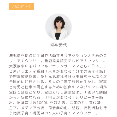
ABOUT ME
岡本安代
鹿児島を拠点に全国で活動するリアクション大きめのフ
リーアナウンサー。元鹿児島読売テレビアナウンサー。
大家族率いるパワフルアナウンサーママとして日本テレ
ビ系バラエティ番組「人生が変わる１分間の深イイ話」
で密着放送以来、愛と元気溢れる肝っ玉母ちゃんぶりが
全国的に注目される。５人の子育て経験を生かし、家事
と育児と仕事の両立するための独自のマネジメント術が
全国で話題となり、全国で行う講演会は、「聞いた瞬間
から元気になれる」「明日が変わる」とリピーター続
出、総講演回数1000回を超える。言葉の力「安代塾」
主宰。メディア出演、司会業の他、朗読、演劇活動も行
う絶賛子育て満開中の５人の子育てママウンサー。