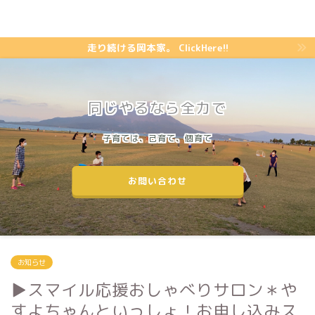
走り続ける岡本家。 ClickHere!!
同じやるなら全力で
子育ては、己育て、個育て
お問い合わせ
お知らせ
▶︎スマイル応援おしゃべりサロン＊や
すよちゃんといっしょ！お申し込みス