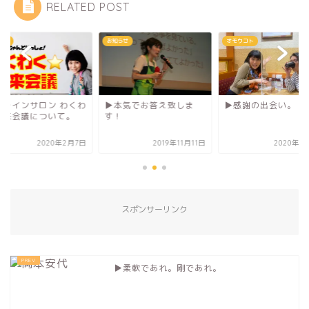
RELATED POST
らせ
オモウコト
お知らせ
︎本気でお答え致しま
▶︎感謝の出会い。
オンラインサロン わ
！
く未来会議について
2019年11月11日
2020年11月7日
2020年2
スポンサーリンク
▶︎柔軟であれ。剛であれ。