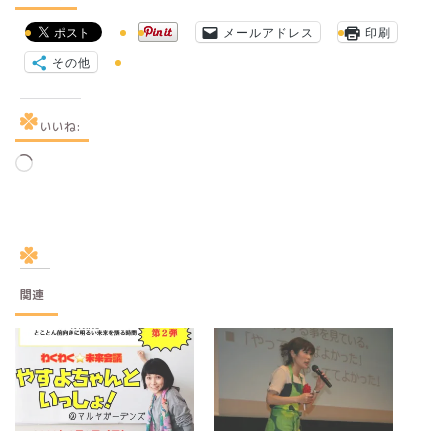
メールアドレス
印刷
その他
いいね:
読
み
込
み
中…
関連