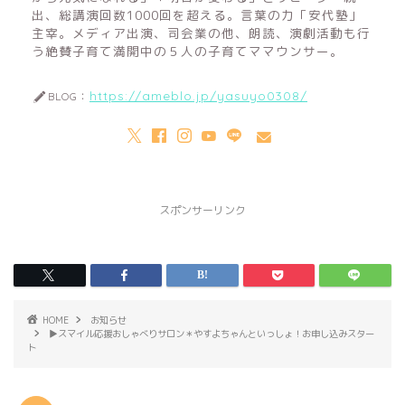
出、総講演回数1000回を超える。言葉の力「安代塾」
主宰。メディア出演、司会業の他、朗読、演劇活動も行
う絶賛子育て満開中の５人の子育てママウンサー。
https://ameblo.jp/yasuyo0308/
BLOG：
スポンサーリンク
HOME
お知らせ
▶︎スマイル応援おしゃべりサロン＊やすよちゃんといっしょ！お申し込みスター
ト