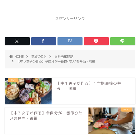
スポンサーリンク
HOME
家族のこと
お弁当奮闘記
【中３女子の作る】今自分が一番食べたいお弁当・前編
【中１男子が作る】１学期最後の弁
当！・後編
【中３女子が作る】今自分が一番作りた
いお弁当・後編