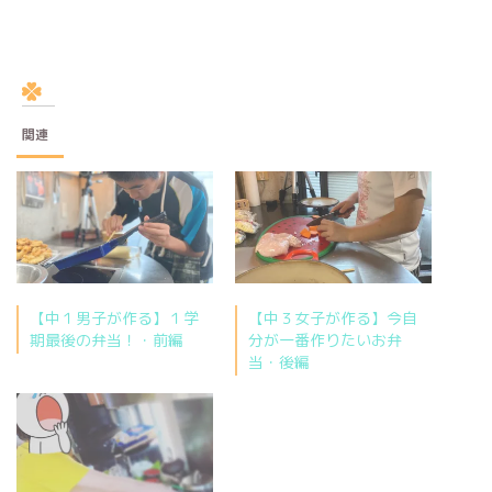
関連
【中１男子が作る】１学
【中３女子が作る】今自
期最後の弁当！・前編
分が一番作りたいお弁
当・後編