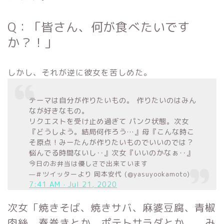
Q：「皆さん、何が食べたいです
か？！」
しかし、それが逆に彼女を苦しめた。
テーマは自分が作りたいもの。 作りたいのはみん
なが好きなもの。
リクエストを受け止め過ぎて パンク状態。次女
『どうしよう。結局何作ろう…』母『こんな時こ
そ原点！みーたんが作りたいものでいいのでは？
悩んでる時間ないし‥』次女『いいのかなぁ‥』
今日のお弁当は優しさで出来ています
—＃ツイッターより 岡本安代 (@yasuyookamoto)
7:41 AM · Jul 21, 2020
次女「焼きそば、焼きサバ、麻婆豆腐、青椒
肉絲、春巻きとか、ポテトサラダとか、、
み