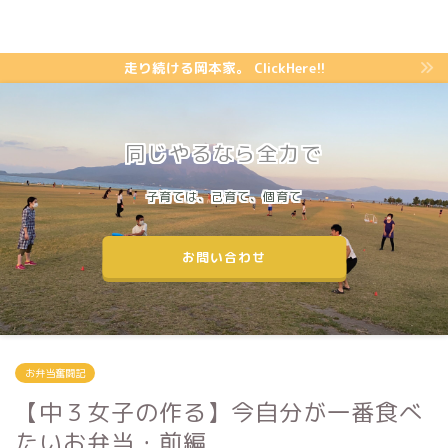
走り続ける岡本家。 ClickHere!!
同じやるなら全力で
子育ては、己育て、個育て
お問い合わせ
お弁当奮闘記
【中３女子の作る】今自分が一番食べ
たいお弁当・前編