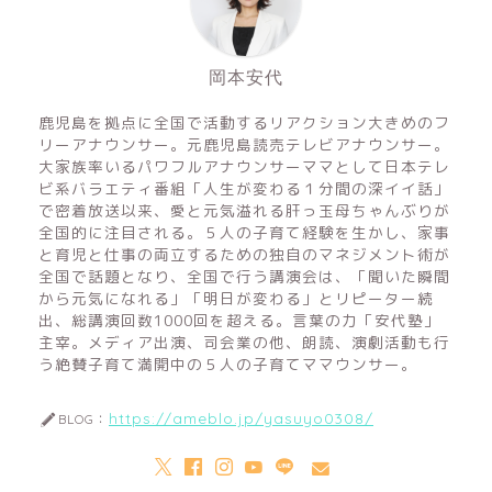
岡本安代
鹿児島を拠点に全国で活動するリアクション大きめのフ
リーアナウンサー。元鹿児島読売テレビアナウンサー。
大家族率いるパワフルアナウンサーママとして日本テレ
ビ系バラエティ番組「人生が変わる１分間の深イイ話」
で密着放送以来、愛と元気溢れる肝っ玉母ちゃんぶりが
全国的に注目される。５人の子育て経験を生かし、家事
と育児と仕事の両立するための独自のマネジメント術が
全国で話題となり、全国で行う講演会は、「聞いた瞬間
から元気になれる」「明日が変わる」とリピーター続
出、総講演回数1000回を超える。言葉の力「安代塾」
主宰。メディア出演、司会業の他、朗読、演劇活動も行
う絶賛子育て満開中の５人の子育てママウンサー。
https://ameblo.jp/yasuyo0308/
BLOG：