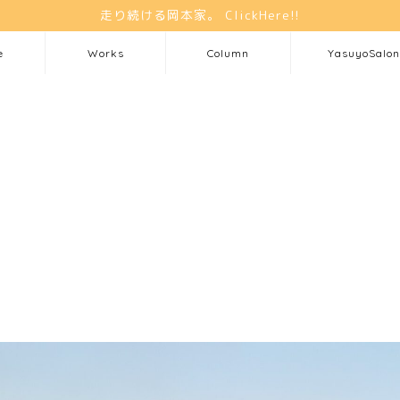
走り続ける岡本家。 ClickHere!!
e
Works
Column
YasuyoSalon