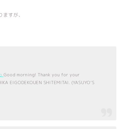
りますが、
o
Good morning! Thank you for your
OHIKA EIGODEKOUEN SHITEMITAI. (YASUYO’S